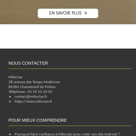
EN SAVOIR PLUS
NOUS CONTACTER
Miloctav
28 avenue des Temps Modernes
86360
Chasseneuil du Poitou
Téléphone :
05 49 55 20 65
contact@miloctav.fr
https://www.miloctav.fr
POUR MIEUX COMPRENDRE
Pourquoi faire confiance à Miloctav pour créer son site Internet ?